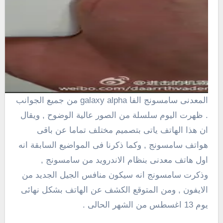
المعدنى سامسونج الفا galaxy alpha من جميع الجوانب
. ظهرت اليوم سلسلة من الصور عالية الوضوح , ويقال
ان هذا الهاتف ياتى بتصميم مختلف تماما عن باقى
هواتف سامسونج , وكما ذكرنا فى المواضيع السابقة انه
اول هاتف معدنى بنظام الاندرويد من سامسونج ,
وذكرت سامسونج انه سيكون منافس الجيل الجديد من
الايفون , ومن المتوقع الكشف عن الهاتف بشكل نهائى
يوم 13 اغسطس من الشهر الحالى .