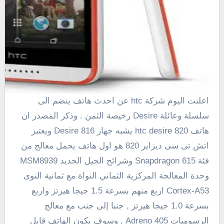
اعلنت اليوم شركة htc عن احدث هاتف ينضم الى
سلسلة وعائلة Desire رخيصة الثمن . وذكر المصدر ان
هاتف htc desire 820 يشبه جهاز Desire 816 ويعتبر
اتش تى سى ديزاير 820 هو اول هاتف يحمل معالج من
فئة Snapdragon 615 وشرائح الجيل الجديد
MSM8939
وحدة المعالجة المركزية
الثماني
النواة
مع ثمانية
النوى
Cortex-A53 اربع منهم بسرعة
1.5
جيجا هيرتز واربع
بسرعة
1.0
جيجا هيرتز ,
جنبا إلى جنب
مع
معالج
الرسوميات Adreno 405 , وسوف يكون الهاتف قابل