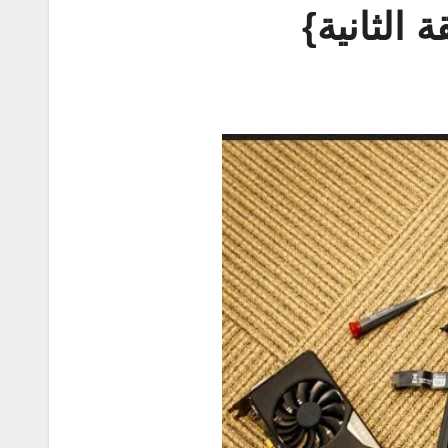
الثانية}