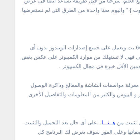
ع العلم، شرحنا من قبل طريقة تساعد أيضاً فى عرض
 } ” واليوم معنا واحدة من الطرق التى لم نستعرضها
هذا البرنامج مجانى تماماً مع واجهة نظيفة وخالية من الإعلانات، ويتوفر من البرنامج نسختين نسخة 32 بت ونسخة أخرى 64 بت ويعمل على جميع إصدارات الويندوز بدون أى
تالى فهى لا تستهلك من موارد الكمبيوتر على عكس بعض
دمين الأقل خبرة فى مجال الكمبيوتر .
بك بداية من معرفة مواصفات الشاشة والمعالج وذاكرة الوصول
اللوحة الأم motherboard و سعة الهارد ديسك بجهازك و مداخل USB ومخرج الصور و البيوس والكثير من المعلومات والتفاصيل الأخرى
ى تثبيت من
هــنـــا
. على أى حال بعد التحميل والتثبيت
صفاتها وعلى الفور سوف يعرض لك البرنامج كل