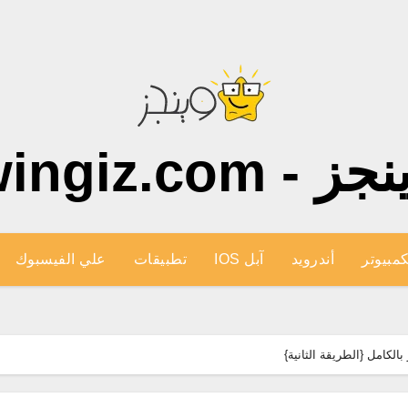
ز - wingiz.com
كمبيوتر
أندرويد
آبل IOS
تطبيقات
علي الفيسبوك
لكامل {الطريقة الثانية}