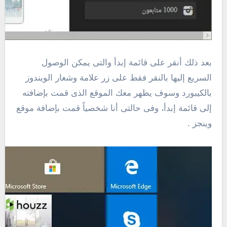
بعد ذلك أنقر على قائمة إبدأ والتى يمكن الوصول
السريع إليها بالنقر فقط على زر علامة وشعار الويندوز
بالكيبورد وسوف يظهر معك الموقع الذى قمت بإضافته
إلى قائمة إبدأ، وفى حالتى أنا شخصياً قمت بإضافة موقع
وينجز .