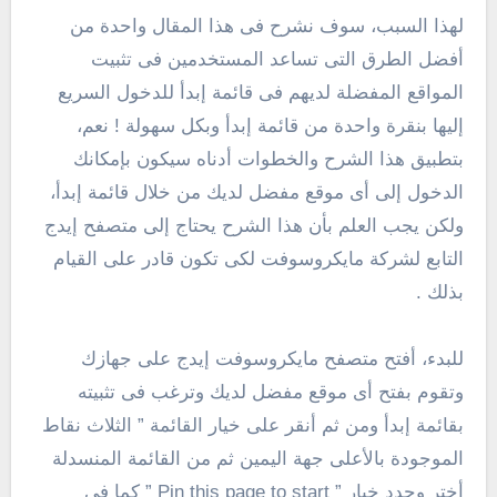
لهذا السبب، سوف نشرح فى هذا المقال واحدة من
أفضل الطرق التى تساعد المستخدمين فى تثبيت
المواقع المفضلة لديهم فى قائمة إبدأ للدخول السريع
إليها بنقرة واحدة من قائمة إبدأ وبكل سهولة ! نعم،
بتطبيق هذا الشرح والخطوات أدناه سيكون بإمكانك
الدخول إلى أى موقع مفضل لديك من خلال قائمة إبدأ،
ولكن يجب العلم بأن هذا الشرح يحتاج إلى متصفح إيدج
التابع لشركة مايكروسوفت لكى تكون قادر على القيام
بذلك .
للبدء، أفتح متصفح مايكروسوفت إيدج على جهازك
وتقوم بفتح أى موقع مفضل لديك وترغب فى تثبيته
بقائمة إبدأ ومن ثم أنقر على خيار القائمة ” الثلاث نقاط
الموجودة بالأعلى جهة اليمين ثم من القائمة المنسدلة
أختر وحدد خيار ” Pin this page to start ” كما فى