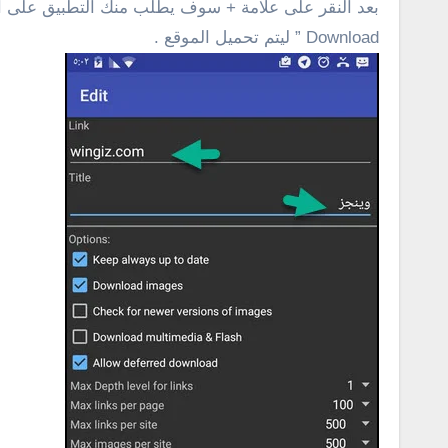
بعد النقر على علامة + سوف يطلب منك التطبيق على الف
Download ” ليتم تحميل الموقع .