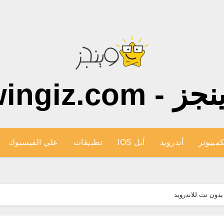
ز - wingiz.com
كمبيوتر
أندرويد
آبل IOS
تطبيقات
علي الفيسبوك
دون نت للاندرويد