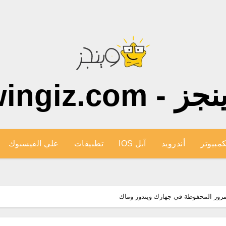
ز - wingiz.com
كمبيوتر
أندرويد
آبل IOS
تطبيقات
علي الفيسبوك
رور المحفوظة في جهازك ويندوز وماك