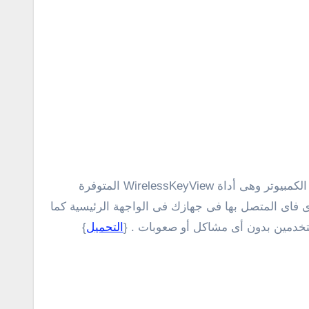
يمكنك أستخدام واحدة من أفضل الأدوات المتخصصة فى عرض ومعرفة كلمة سر الواى فاى المحفوظة والمتصل بها فى الكمبيوتر وهى أداة WirelessKeyView المتوفرة
ى فاى المتصل بها فى جهازك فى الواجهة الرئيسية كما
ستخدمين بدون أى مشاكل أو صعوبات . {
التحميل
}