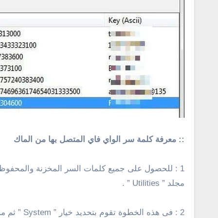
:: معرفة كلمة سر الواي فاي المتصل بها من الماك
مجلد ” Utilities ” .
2 : فى هذه الخطوة تقوم بتحديد خيار ” System ” ثم من الجانب الأيسر حدد ” Passwords ” .