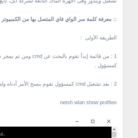
تشغيل ويندوز وفى أجهزة الماك التابعة لشركة أبل، ت
:: معرفة كلمة سر الواي فاي المتصل بها من الكمبيوتر 
الطريقة الأولى :
كمسؤول .
2 : بعد تشغيل cmd كمسؤول تقوم بنسخ الأمر أدناه ولصقه فى شاشة cmd والنقر على enter، وفائدة هذا الأمر يقوم بعرض جميع شبكات الواى فاى المحفوظة على جهازك.
netsh wlan show profiles