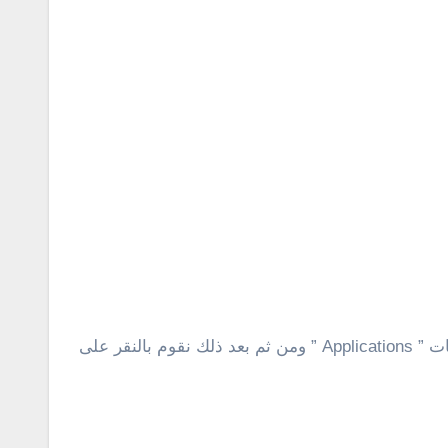
1 : للحصول على جميع كلمات السر المخزنة والمحفوظة فى الأجهزة بنظام تشغيل ماك تقوم بالدخول إلى مجلد التطبيقات ” Applications ” ومن ثم بعد ذلك نقوم بالنقر على