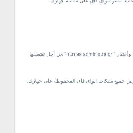
كلمة السر للواى فاى على شاشة جهازك .
1 : من قائمة إبدأ تقوم بالبحث عن cmd ومن ثم بمجر ظهور أيقونة cmd معك فى قائمة إبدأ تقوم بالنقر كليك يمين عليها وأختيار ” run as administrator ” من أجل تشغيلها