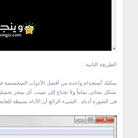
الطريقة الثانية :
بشكل مجانى تماماً ولا تحتاج إلى تثبيت، أى بمجر تحم
فى الصورة أدناه . الشىء الرائع أن الأداة بسيطة للغا