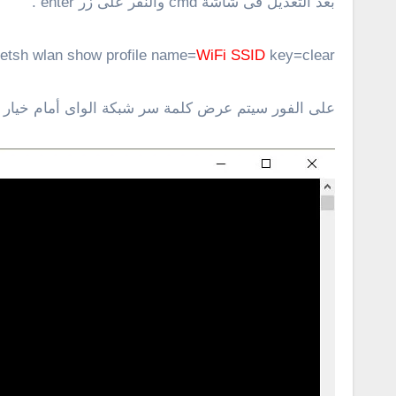
بعد التعديل فى شاشة cmd والنقر على زر enter .
etsh wlan show profile name=
WiFi SSID
key=clear
على الفور سيتم عرض كلمة سر شبكة الواى أمام خيار Key Content كما هو مبين فى الصورة أدناه .