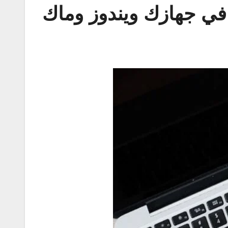
ي جهازك ويندوز وماك