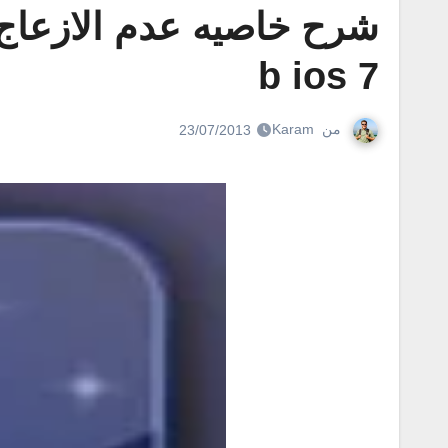
b ios 7
من
Karam
23/07/2013