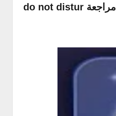
شرح خاصيه عدم الازعاج في الايفون بالتفصيل ios 7 مراجعة do not distur