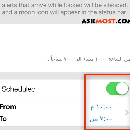
ى ٧:٠٠ صباحاً .