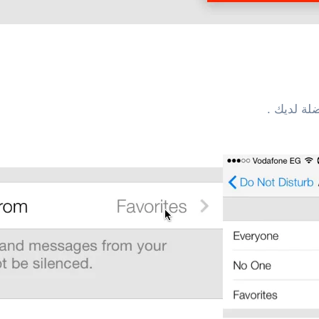
لة لديك .