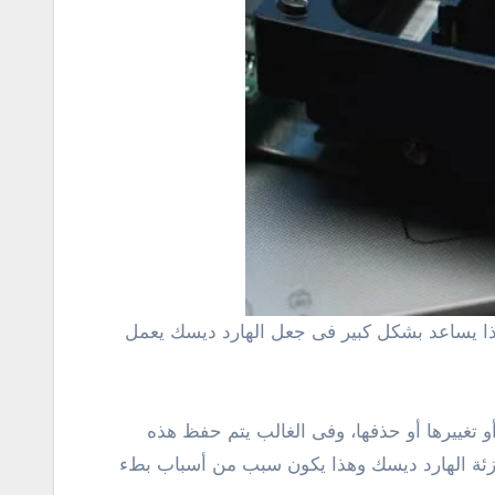
 تغييرها أو حذفها، وفى الغالب يتم حفظ هذه
جزئة الهارد ديسك وهذا يكون سبب من أسباب بطء