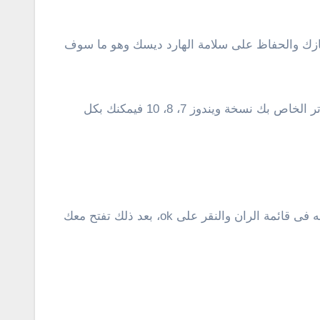
هازك والحفاظ على سلامة الهارد ديسك وهو ما سوف
يتوفر على الإنترنت الكثير من الأدوات والبرامج المتخصصة فى إلغاء تجزئة الهارد ديسك، ولكن إذا كان مثبت علي الكمبيوتر الخاص بك نسخة ويندوز 7، 8، 10 فيمكنك بكل
أنقر على إختصار وعلامة شعار الويندوز + حرف r فى الكيبورد لفتح قائمة الران ثم تقوم بنسخ هذا الأمر dfrgui.exe ولصقه فى قائمة الران والنقر على ok، بعد ذلك تفتح معك