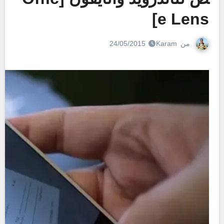
e Lens]
من
Karam
24/05/2015