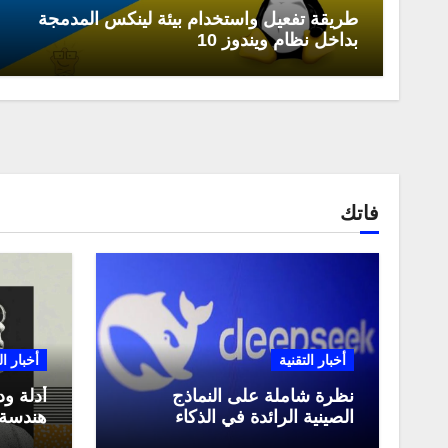
طريقة تفعيل واستخدام بيئة لينكس المدمجة
بداخل نظام ويندوز 10
فاتك
أخبار التقنية
أخبار ال
نظرة شاملة على النماذج
أدلة ود
الصينية الرائدة في الذكاء
هندسة 
الاصطناعي، ومقارنة بينها،
لعام 2025