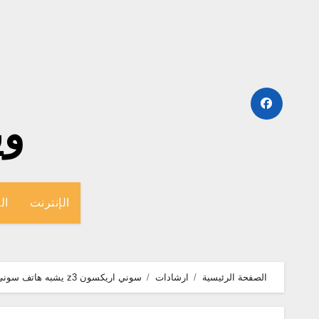
لتجاوز
لى
لمحتوى
وينج
الإنترنت
ال
الصفحة الرئيسية
ارشادات
سوني اريکسون z3 يشبه هاتف سوني Xperia Z2