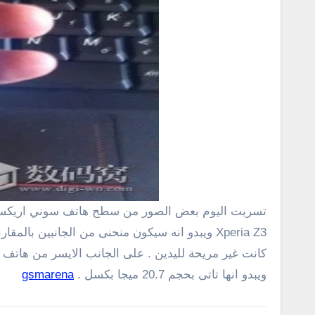
تسربت اليوم بعض الصور من سطح هاتف سوني اريکسون z3 , ويبدو ان مشابه جدا لهاتف سونى اريكسون Xperia Z2 . الصور التى ظهرت اليوم توضح جميع جوانب سونى
Xperia Z3 ويبدو انه سيكون منحنى من الجانبين بالمقارنة مع شقيقه سونى
كانت غير مريحة لليدين . على الجانب الايسر من هاتف سونى زد 3 توجد بطاقة ال SIM من نوع مايكرو ومنف
ويبدو انها تاتى بحجم
20.7
ميجا بكسل .
gsmarena