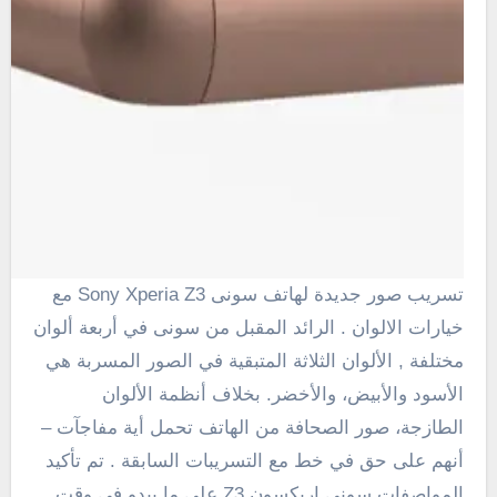
تسريب صور جديدة لهاتف سونى Sony Xperia Z3 مع
خيارات الالوان . الرائد المقبل من سونى
في أربعة
ألوان
مختلفة ,
الألوان الثلاثة
المتبقية
في الصور
المسربة
هي
الأسود والأبيض
،
والأخضر.
بخلاف
أنظمة الألوان
الطازجة
،
صور الصحافة
من الهاتف
تحمل
أية مفاجآت
–
أنهم على حق
في
خط
مع
التسريبات
السابقة .
تم تأكيد
المواصفات
سوني اريكسون
Z3
على ما يبدو
في وقت