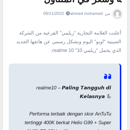
من
ahmed mohamed
09/11/2022
أعلنت العلامة التجارية “ريلمي” الفرعية من الشركة
الصينية “اوبو” اليوم وبشكل رسمي عن هاتفها الجديد
الذي يحمل “ريلمي 10” realme 10.
realme10 – 𝙋𝙖𝙡𝙞𝙣𝙜 𝙏𝙖𝙣𝙜𝙜𝙪𝙝 𝙙𝙞
𝙆𝙚𝙡𝙖𝙨𝙣𝙮𝙖 🦾
Performa terbaik dengan skor AnTuTu
tertinggi 400K berkat Helio G99 + Super