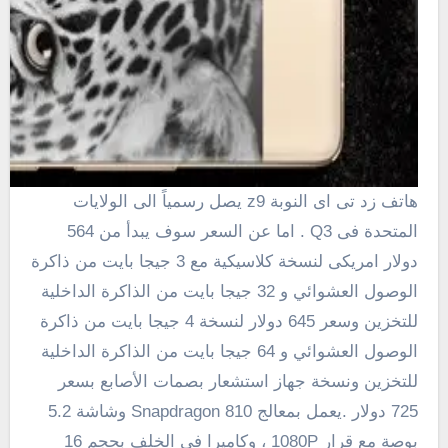
هاتف زد تى اى النوبة z9 يصل رسمياً الى الولايات
المتحدة فى
Q3
. اما عن السعر سوف يبدأ من 564
دولار امريكى
لنسخة
كلاسيكية
مع
3 جيجا بايت
من ذاكرة
الوصول العشوائي
و 32 جيجا بايت
من
الذاكرة الداخلية
للتخزين
وسعر
645
دولار
لنسخة
4 جيجا بايت
من ذاكرة
الوصول العشوائي
و
64
جيجا بايت
من
الذاكرة الداخلية
للتخزين
ونسخة
جهاز استشعار
بصمات الأصابع
بسعر
725
دولار .يعمل بمعالج Snapdragon 810 وشاشة 5.2
بوصة مع قرار
1080P
، وكاميرا فى الخلف بحجم 16