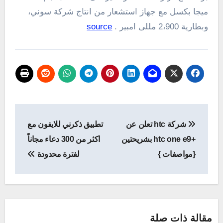
ميجا بكسل
مع جهاز استشعار
من انتاج شركة سوني
،
و
بطارية
2،900
مللى امبير
.
source
تصفّح
شركة htc تعلن عن
تطبيق ذكرني للايفون مع
المقالات
+htc one e9 بشريحتين
اكثر من 300 دعاء مجاناً
{مواصفات }
لفترة محدودة
مقالة ذات صلة