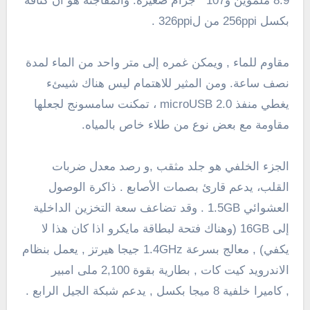
8.9
ملموين
و
107
جرام
صغيرة
.
والمفاجئة
هو أن
كثافة
بكسل
256ppi
من
ل
326ppi
.
مقاوم للماء , ويمكن غمره
إلى
متر واحد من
الماء
لمدة
نصف ساعة
.
ومن المثير للاهتمام
ليس هناك
شيىئء
يغطي
منفذ microUSB
2.0
،
تمكنت
سامسونج
لجعلها
مقاومة
مع بعض
نوع من
طلاء خاص
ب
المياه.
الجزء الخلفي
هو
جلد
مثقب
,و
رصد معدل ضربات
القلب
، يدعم
قارئ بصمات الأصابع
.
ذاكرة الوصول
العشوائي
1.5GB
.
وقد
تضاعف
سعة التخزين الداخلية
إلى 16GB
(وهناك
فتحة لبطاقة
مايكرو
اذا كان هذا
لا
يكفي
)
, معالج بسرعة 1.4GHz جيجا هيرتز , يعمل بنظام
الاندرويد كيت كات , بطارية بقوة 2,100 ملى امبير
, كاميرا خلفية 8 ميجا بكسل , يدعم شبكة الجيل الرابع .