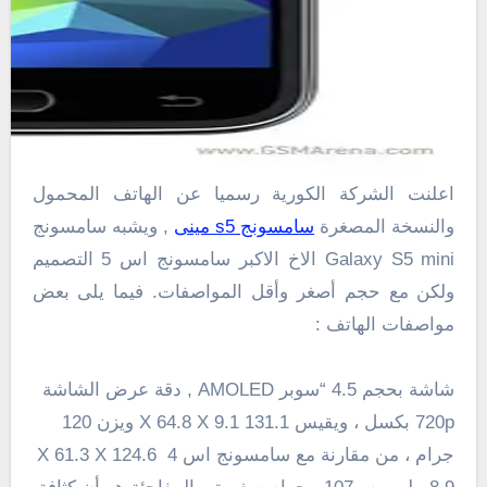
اعلنت الشركة الكورية رسميا عن الهاتف المحمول
والنسخة المصغرة
سامسونج s5 مينى
, ويشبه سامسونج
Galaxy S5 mini الاخ الاكبر سامسونج اس 5 التصميم
ولكن مع
حجم أصغر
و
أقل
المواصفات
.
فيما يلى بعض
مواصفات الهاتف :
شاشة بحجم
4.5 “
سوبر
AMOLED
, دقة عرض الشاشة
720p
بكسل
، و
يقيس
131.1
9.1
X
64.8
X
ويزن
120
جرام ، من
مقارنة مع سامسونج اس 4
124.6
X
61.3
X