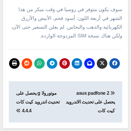
سوف يكون متوفر في
روسيا
في وقت مبكر
من هذا
الشهر
في
أربعة
اللون
:
أسود
فحم
،
الأبيض والأزرق
الكهربائية
و
الذهب والنحاس
.
لم يعلن
التسعير حتى الآن
،
ولكن
هناك نسخة
SIM
المزدوجة
الواردة.
تصفّح
asus padfone 2
موتورولا g يحصل على
المقالات
يحصل على تحديث الاندرويد
تحديث اندرويد كيت كات
كيت كات
4.4.4