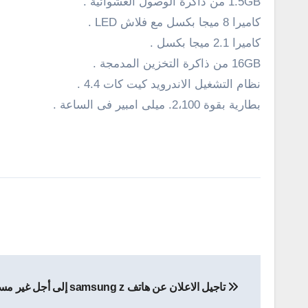
1.5GB
من ذاكرة الوصول العشوائية
.
كاميرا
8
ميجا بكسل
مع فلاش
LED
.
كاميرا 2.1 ميجا بكسل .
16GB
من ذاكرة التخزين المدمجة .
نظام التشغيل الاندرويد كيت كات 4.4 .
بطارية بقوة
2،100.
ميلى امبير فى الساعة .
تصفّح
تاجيل الاعلان عن هاتف samsung z إلى أجل غير مسمى
المقالات