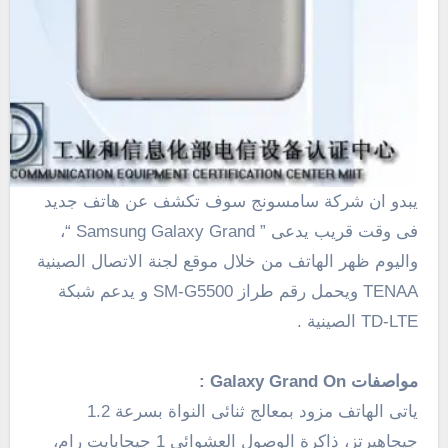
يبدو ان شركة سامسونج سوف تكشف عن هاتف جديد
فى وقت قريب يدعى ” Samsung Galaxy Grand “،
واليوم ظهر الهاتف من خلال موقع لجنة الاتصال الصينية
TENAA ويحمل رقم طراز
G5500
SM-
و يدعم شبكة
LTE
TD-
الصينية .
مواصفات Galaxy Grand On :
ياتى الهاتف مزود بمعالج ثنائى النواة بسرعة 1.2
جيجاهيرتز، ذاكرة الوصول العشوائى 1 جيجابايت رام،