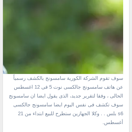
سوف تقوم الشركة الكورية سامسونج بالكشف رسمياً
عن هاتف سامسونج جالكسى نوت 5 فى 12 اغسطس
الحالى
، وفقا لتقرير جديد،
الذى يقول ايضا ان سامسونج
سوف تكشف فى نفس اليوم ايضا سامسونج جالكسى
s6 بلس .
.
وكلا الجهازين ستطرح للبيع ابتداء من 21
أغسطس.