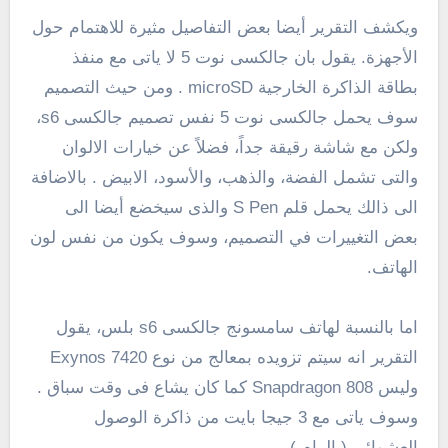
ويكشف التقرير أيضا بعض التفاصيل مثيرة للاهتمام حول
الأجهزة.
يقول بان جالكسى نوت 5 لا ياتى مع منفذ
بطاقة الذاكرة الخارجية
microSD
. ومن حيث التصميم
سوف يحمل جالكسى نوت 5 نفس تصميم جالكسى s6،
ولكن مع شاشة رقيقة جداً، فضلاً عن خيارات الالوان
والتى تشمل
الفضة، والذهب، والأسود، الابيض . بالاضافة
الى ذالك يحمل قلم S Pen والذى
سيخضع أيضا الى
بعض التغييرات في التصميم
، وسوف يكون من نفس لون
الهاتف.
اما بالنسبة لهاتف سامسونج جالكسى s6 بلس، يقول
التقرير انه سيتم تزويده بمعالج
من نوع
Exynos 7420
وليس Snapdragon 808 كما كان يشاع فى وقت سباق .
وسوف ياتى مع 3 جيجا بايت من ذاكرة الوصول
العشوائى ( الرام ) .