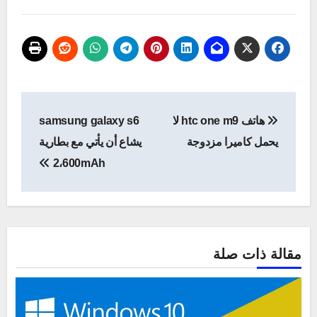
تصفّح
هاتف htc one m9 لا
samsung galaxy s6
المقالات
يحمل كاميرا مزدوجة
يشاع أن يأتي مع بطارية
2،600mAh
مقالة ذات صلة