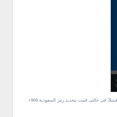
الخطوة الثانية، قم بتحديد رمز الدولة الخاصة بك، ثم كتابة الرقم والنقر على enter وسيتم عرض اسم المتصل المجهول . فمثلاً، فى حالتى قمت بتحديد رمز السعودية 966+