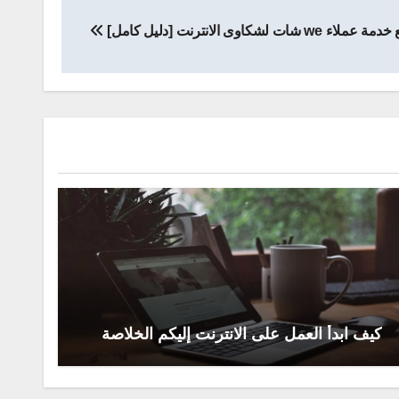
 شات لشكاوى الانترنت [دليل كامل]
كيف ابدأ العمل على الانترنت إليكم الخلاصة