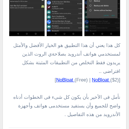
كل هذا يعني أن هذا التطبيق هو الخيار الأفضل والأمثل
لمستخدمي هواتف أندرويد بصلاحةي الروت الذين
يريدون فقط التخلص من التطبيقات المثبتة بشكل
افتراضى ..
NoBloat
(Free) |
NoBloat
($2)]
[
نأمل فى الأخير بأن يكون كل شىء فى الخطوات أدناه
واضح للجميع وأن يستفيد مستخدمى هواتف وأجهزة
الأندرويد من هذه التفاصيل .