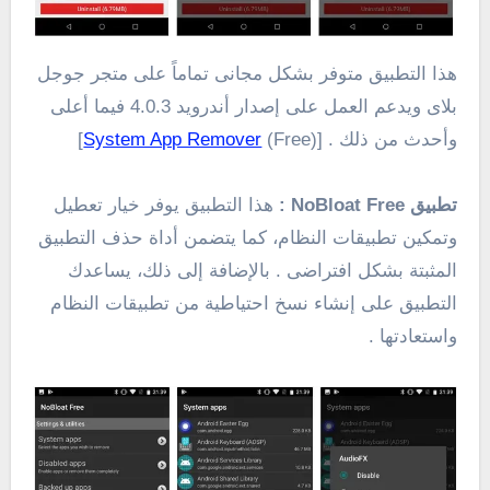
هذا التطبيق متوفر بشكل مجانى تماماً على متجر جوجل
بلاى ويدعم العمل على إصدار أندرويد 4.0.3 فيما أعلى
وأحدث من ذلك . [
(Free)]
System App Remover
تطبيق NoBloat Free :
هذا التطبيق يوفر خيار تعطيل
وتمكين تطبيقات النظام، كما يتضمن أداة حذف التطبيق
المثبتة بشكل افتراضى . بالإضافة إلى ذلك، يساعدك
التطبيق على إنشاء نسخ احتياطية من تطبيقات النظام
واستعادتها .