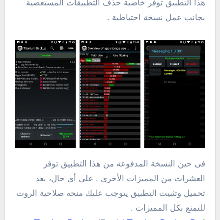
هذا التطبيق توفر خاصية حذف التطبيقات المستعصية
بجانب عمل نسخة احتياطية .
فى حين النسخة المدفوعة من هذا التطبيق توفر
العشرات من المميزات الأخرى . على أى حال، بعد
تحميل وتثبيت التطبيق يتوجب عليك منحه صلاحية الروت
للتمتع بكل المميزات .