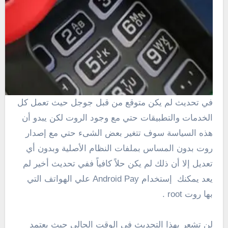
في تحديث لم يكن متوقع من قبل جوجل حيث تعمل كل
الخدمات والتطبيقات حتي مع وجود الروت لكن يبدو أن
هذه السياسة سوف تتغير بعض الشىء حتي مع إصدار
روت بدون المساس بملفات النظام الأصلية وبدون أي
تعديل إلا أن ذلك لم يكن حلاً كافياً ففي تحديث أخير لم
يعد يمكنك إستخدام Android Pay علي الهواتف التي
بها روت root .
لن تشعر بهذا التحديث في الوقت الحالي حيث يعتمد