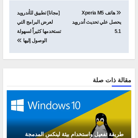
تصفّح
هاتف Xperia M5
[مجانا] تطبيق للأندرويد
المقالات
يحصل علي تحديث أندرويد
لعرض البرامج التي
5.1
تستخدمها كثيراً لسهولة
الوصول إليها
مقالة ذات صلة
طريقة تفعيل واستخدام بيئة لينكس المدمجة