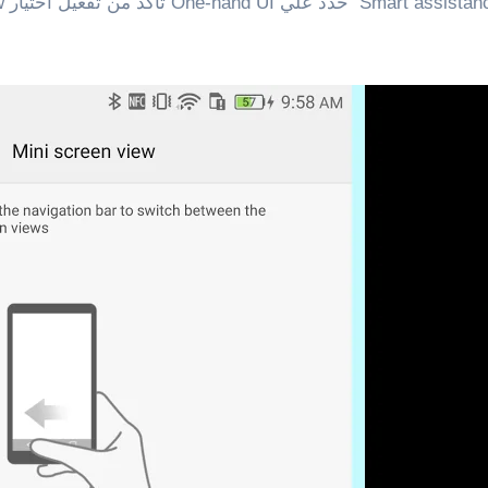
Smart assistan
حدد علي
One-hand UI
تأكد من تفعيل اختيار
w