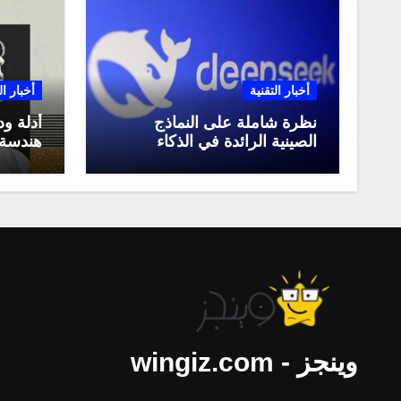
أخبار التقنية
أخبار ال
نظرة شاملة على النماذج
أدلة ود
الصينية الرائدة في الذكاء
هندسة 
الاصطناعي، ومقارنة بينها،
لعام 2025
وكيف تستفيد منها في عام
2025
وينجز - wingiz.com