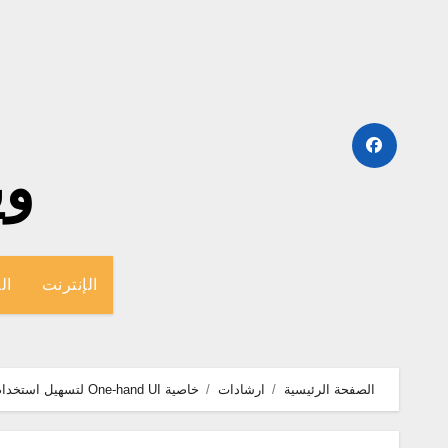
لتجاوز
لى
لمحتوى
وينج
الإنترنت
ال
الصفحة الرئيسية
ارشادات
خاصية One-hand UI لتسهيل استخدام هواوي ميت 8 بيد واحدة