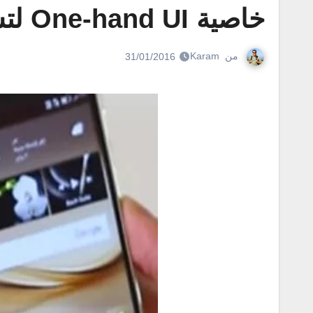
خاصية One-hand UI لتسهيل استخدام هواوي ميت 8 بيد واحدة
من
Karam
31/01/2016