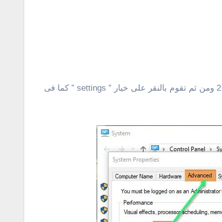
:: بعد ذلك أنقر على خيار ” change settings ” كما فى الشكل 1 ثم تقوم بالنقر على تبويبة ” advanced ” كما فى الشكل 2 ومن ثم تقوم بالنقر على خيار ” settings ” كما فى