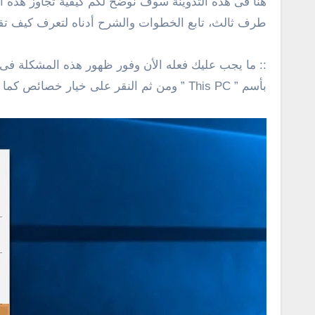
طرف ثالث، تابع الخطوات والشرح أدناه لتعرف كيف تقو
بأسم ” This PC ” ومن ثم النقر على خيار خصائص كما فى الصورة أدناه .