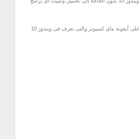
هنا فى هذه التدوينة سوف نوضح لكم كيفية تجاوز هذه المشكلة وفتح الصور بدون النقر عليها وتكبيرها تحديداً على نسخة ويندوز 10 بدون الحاجة إلى تحميل وتثبيت أى برامج
:: ما يجب عليك فعله الأن وفور ظهور هذه المشكلة فى جهازك المثبت عليه نسخة ويندوز 10 تحديداً هو النقر كليك يمين على أيقونة ماى كمبيوتر والتى تعرف فى ويندوز 10