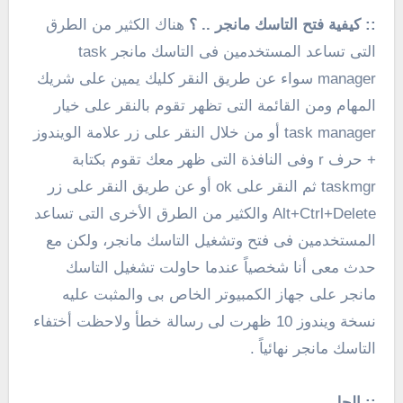
:: كيفية فتح التاسك مانجر .. ؟
هناك الكثير من الطرق
التى تساعد المستخدمين فى التاسك مانجر task
manager سواء عن طريق النقر كليك يمين على شريك
المهام ومن القائمة التى تظهر تقوم بالنقر على خيار
task manager أو من خلال النقر على زر علامة الويندوز
+ حرف r وفى النافذة التى ظهر معك تقوم بكتابة
taskmgr ثم النقر على ok أو عن طريق النقر على زر
Alt+Ctrl+Delete والكثير من الطرق الأخرى التى تساعد
المستخدمين فى فتح وتشغيل التاسك مانجر، ولكن مع
حدث معى أنا شخصياً عندما حاولت تشغيل التاسك
مانجر على جهاز الكمبيوتر الخاص بى والمثبت عليه
نسخة ويندوز 10 ظهرت لى رسالة خطأ ولاحظت أختفاء
التاسك مانجر نهائياً .
:: الحل