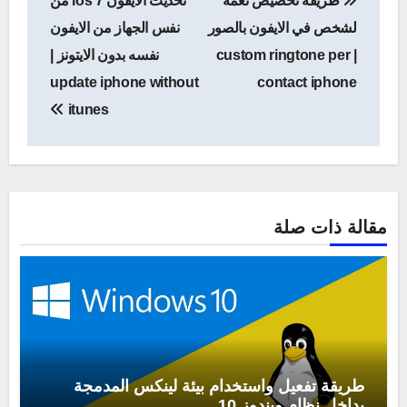
طريقة تخصيص نغمة
تحديث الايفون ios 7 من
المقالات
لشخص في الايفون بالصور
نفس الجهاز من الايفون
| custom ringtone per
نفسه بدون الايتونز |
update iphone without
contact iphone
itunes
مقالة ذات صلة
طريقة تفعيل واستخدام بيئة لينكس المدمجة
بداخل نظام ويندوز 10