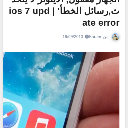
ث,رسائل الخطأ' | ios 7 upd
ate error
من
Karam
19/09/2013