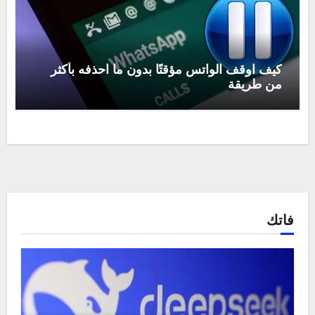
كيف اوقف الواتس مؤقتًا بدون ما احذفه بأكثر
من طريقة
فاتك