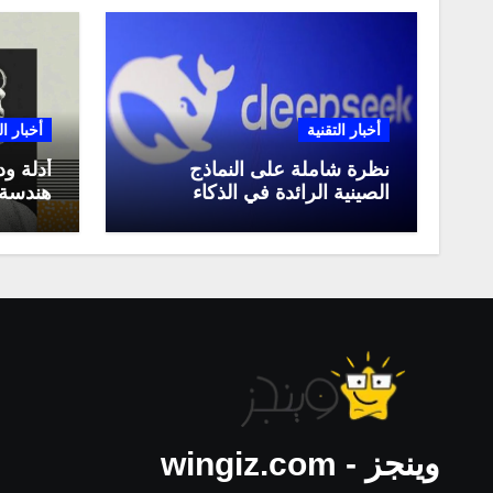
أخبار التقنية
أخبار ال
نظرة شاملة على النماذج
أدلة ود
الصينية الرائدة في الذكاء
هندسة 
الاصطناعي، ومقارنة بينها،
لعام 2025
وكيف تستفيد منها في عام
2025
وينجز - wingiz.com