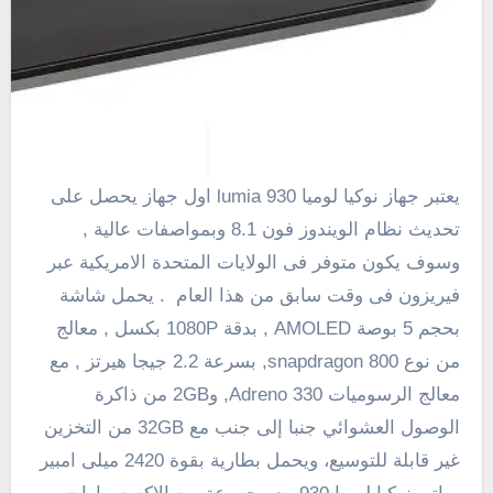
يعتبر جهاز نوكيا لوميا lumia 930 اول جهاز يحصل على
تحديث نظام الويندوز فون 8.1 وبمواصفات عالية ,
وسوف يكون متوفر فى الولايات المتحدة الامريكية عبر
فيريزون فى وقت سابق من هذا العام . يحمل شاشة
بحجم 5 بوصة
AMOLED
, بدقة 1080P بكسل , معالج
من نوع snapdragon 800, بسرعة 2.2 جيجا هيرتز , مع
معالج الرسوميات Adreno 330, و
2GB
من ذاكرة
الوصول العشوائي
جنبا إلى جنب مع
32GB من
التخزين
غير
قابلة للتوسيع
، ويحمل بطارية بقوة
2420
ميلى امبير