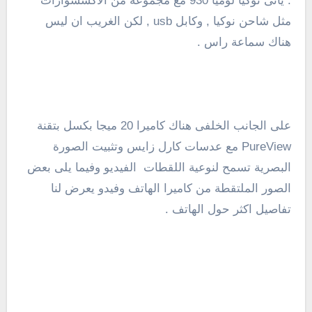
.
ياتى نوكيا لوميا 930 مع مجموعة من الاكسسوارات
مثل شاحن نوكيا , وكابل usb , لكن الغريب ان ليس
هناك سماعة راس .
على الجانب الخلفى هناك كاميرا 20 ميجا بكسل بتقنة
PureView
مع عدسات
كارل
زايس
و
تثبيت الصورة
البصرية
تسمح
ل
نوعية اللقطات
الفيديو
وفيما يلى بعض
الصور الملتقطة من كاميرا الهاتف وفيدو يعرض لنا
تفاصيل اكثر حول الهاتف .