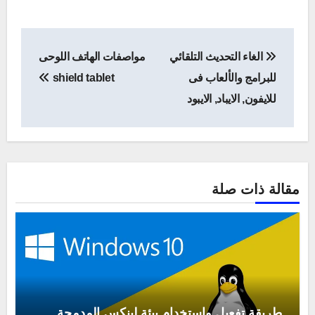
تصفّح
الغاء التحديث التلقائي
مواصفات الهاتف اللوحى
المقالات
للبرامج والألعاب فى
shield tablet
للايفون, الايباد, الايبود
مقالة ذات صلة
طريقة تفعيل واستخدام بيئة لينكس المدمجة