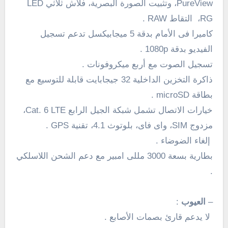
PureView،
وتثبيت الصورة البصرية، فلاش ثلاثي LED
RG
، التقاط RAW .
كاميرا فى الأمام بدقة 5 ميجابيكسل
تدعم تسجيل
الفيديو بدقة 1080p .
تسجيل الصوت مع أربع ميكروفونات .
ذاكرة التخزين الداخلية 32 جيجابايت قابلة للتوسيع مع
بطاقة microSD .
خيارات الاتصال تشمل شبكة الجيل الرابع Cat. 6 LTE،
مزدوج SIM، واى فاى، بلوتوث 4.1، تقنية GPS .
إلغاء الضوضاء .
بطارية بسعة 3000 مللى امبير مع دعم الشحن اللاسلكي
.
–
العيوب
:
لا يدعم
قارئ بصمات الأصابع
.