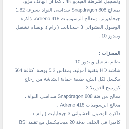
وتسجيل
أشرطة الفيديو 4K
. كما أن الهاتف مزود
بمعالج Snapdragon 808 سداسى النواة بسرعة 1.82
جيجاهيرتز، ومعالج الرسوميات Adreno 418، ذاكرة
الوصول العشوائى 3 جيجابايت ( رام )، ونظام تشغيل
ويندوز 10 .
المميزات :
نظام تشغيل ويندوز 10 .
شاشة
HD
بتقنية أموليد، بمقاس
5.2
بوصة، كثافة
564
بيكسل لكل انش، طبقة حماية الشاشة من زجاج
كورنينج الغوريلا 3 .
معالج من فئة Snapdragon 808 سداسى النواة .
معالج الرسوميات
Adreno 418
.
ذاكرة الوصول العشوائى 3 جيجابايت ( رام ) .
كاميرا فى الخلف بدقة 20 ميجابيكسل مع تقنية BSI