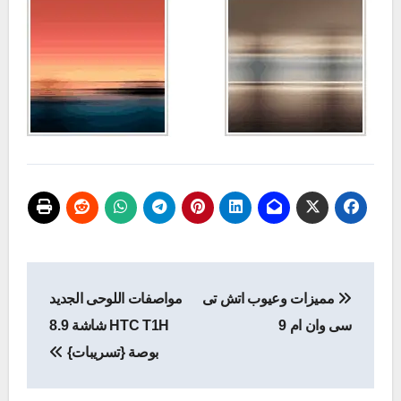
تصفّح
مميزات وعيوب اتش تى
مواصفات اللوحى الجديد
المقالات
سى وان ام 9
HTC T1H شاشة 8.9
بوصة {تسريبات}