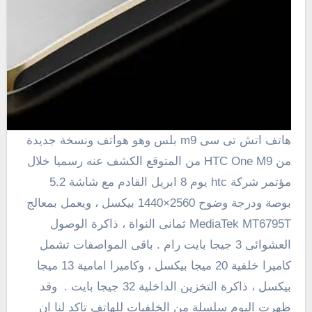
هاتف اتش تى سى m9 بلس وهو هواتف ونسخة جديدة
من HTC One M9 من المتوقع الكشف عنه رسميا خلال
مؤتمر شركة htc يوم 8 ابريل القادم مع شاشة 5.2
بوصة ودرجة وضوح 2560×1440 بيكسل ، ويعمل بمعالج
MediaTek MT6795T ثمانى النواة ، ذاكرة الوصول
العشوائى 3 جيجا بايت رام . باقى المواصفات تشمل
كاميرا خلفية 20 ميجا بيكسل ، وكاميرا امامية 13 ميجا
بيكسل ، ذاكرة التخزين الداخلية 32 جيجا بايت . وقد
ظهرت اليوم سلسلة من الخلفيات للهاتف تاكد لنا ان