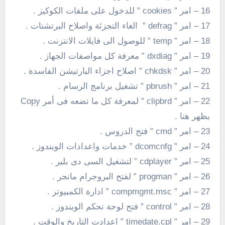
16 – امر ” cookies ” للدخول على ملفات الكوكيز .
17 – امر ” defrag ” الغاء التجزئة واصلاح البرتشنات .
18 – امر ” temp ” للوصول الى فايلات الانترنت .
19 – امر ” dxdiag ” معرفة كل مواصفات الجهاز .
20 – امر ” chkdsk ” اصلاح اجزاء البارتيشن الفاسدة .
21 – امر ” pbrush ” تشغيل برنامج الرسام .
22 – امر ” clipbrd ” لمعرفة كل ما تضعه فى أمر Copy
يظهر هنا .
23 – امر ” cmd ” فتح الدروس .
24 – امر ” dcomcnfg ” خدمات واعدادات الويندوز .
25 – امر ” cdplayer ” لتشغيل السى دى بلير .
26 – امر ” progman ” لفتح البروجرام مانجر .
27 – امر ” compmgmt.msc ” ادارة الكمبيوتر .
28 – امر ” control ” فتح لوحة تحكم الويندوز .
29 – امر ” timedate.cpl ” اعدادت التاريخ والوقت .