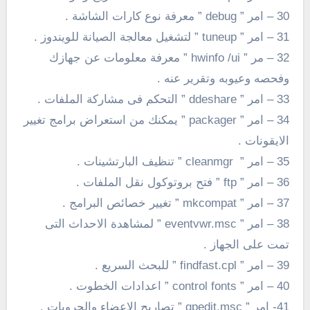
30 – امر ” debug ” معرفة نوع كارات الشاشة .
31 – امر ” tuneup ” لتشغيل معالجة الصيانة للويندوز .
32 – مر ” hwinfo /ui ” معرفة معلومات عن جهازك
وفحصه وعيوبه وتقرير عنه .
33 – امر ” ddeshare ” التحكم فى مشاركة الملفات .
34 – امر ” packager ” يمكنك من استعراض برامج تغيير
الايقونات .
35 – امر ” cleanmgr ” تنظيف البارتشينات .
36 – امر ” ftp ” فتح بروتوكول نقل الملفات .
37 – امر ” mkcompat ” تغيير خصائص البرامج .
38 – امر ” eventvwr.msc ” لمشاهدة الاحداث التى
تمت على الجهاز .
39 – امر ” findfast.cpl ” للبحث السريع .
40 – امر ” control fonts ” اعدادات الخطوت .
41- امر ” gpedit.msc ” تصاريح الاعضاء والجروبات .