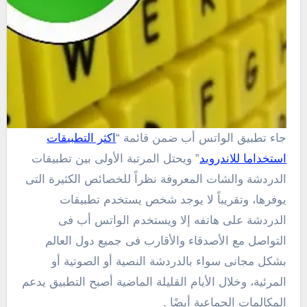
جاء تطبيق الواتس أب ضمن قائمة “
اكثر التطبيقات
استخداما للاندرويد
” ويحتل المرتبة الأولى بين تطبيقات
الدردشة والشات المعروفة نظراً للخصائص الكثيرة التى
يوفرها، وتقريباً لا يوجد شخص يستخدم تطبيقات
الدردشة على هاتفه إلا ويستخدم الواتس أب فى
التواصل مع الأصدقاء والأقارب فى جميع دول العالم
بشكل مجانى سواء بالدردشة النصية أو الصوتية أو
المرئية، وخلال الأيام القليلة الماضية أصبح التطبيق يدعم
المكالمات الجماعية أيضًا .