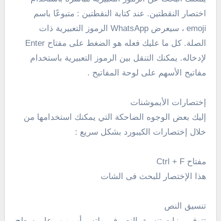
اختصار النقطتين. عند كتابة النقطتين : متبوعًا باسم
emoji ، سيعرض WhatsApp الرموز التعبيرية ذات
الصلة. كل ما عليك فعله هو الضغط على مفتاح Enter
لإدخاله. يمكنك التنقل بين الرموز التعبيرية باستخدام
مفاتيح الأسهم على لوحة المفاتيح .
إختصارات الأيموشنات
إليك بعض الوجوه الضاحكة التي يمكنك استخدامها من
خلال إختصارات الكيبورد بشكل سريع :
مفتاح
Ctrl + F
هذا الإختصار للبحث فى الشات
تنسيق النص
تتوفر ميزات تنسيق النص فى واتس أب ويب على سطح