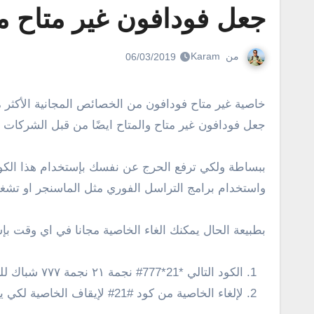
جعل فودافون غير متاح مج
من
Karam
06/03/2019
خاصية غير متاح فودافون من الخصائص المجانية الأكثر من رائعة حيث تمكنك من عدم عدم استقبال مكالمات فودافون وفي نفس الوقت بدون غلق الهاتف وهو ما يوفره كود
جعل فودافون غير متاح والمتاح ايضًا من قبل الشركات ا
ببساطة ولكي ترفع الحرج عن نفسك بإستخدام هذا الكو
واستخدام برامج التراسل الفوري مثل الماسنجر او تشغيل
بطبيعة الحال يمكنك الغاء الخاصية مجانا في اي وقت بإس
الكود التالي *21*777# نجمة ٢١ نجمة ٧٧٧ شباك للتشغيل .
لإلغاء الخاصية من كود #21# لإيقاف الخاصية لكي يصبح الهاتف متاح