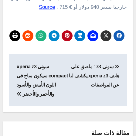
خارجيا بسعر
940
دولار أو
€
715
.
Source
تصفّح
سونى z3 : ملصق على
سونى xperia z3
المقالات
هاتف xperia z3 يكشف لنا
compact سيكون متاح فى
عن المواصفات
اللون الأبيض والأسود
والأحمر والأخضر
مقالة ذات صلة