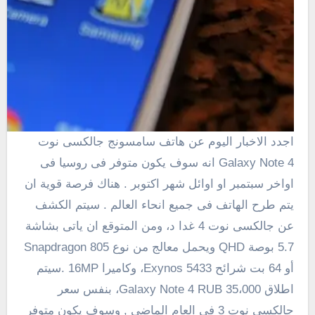
اجدد الاخبار اليوم عن هاتف سامسونج جالكسى نوت
Galaxy Note 4 انه سوف يكون متوفر فى روسيا فى
اواخر سبتمبر او اوائل شهر اكتوبر
.
هناك فرصة
قوية
ان
يتم طرح الهاتف فى جميع انحاء العالم . سيتم الكشف
عن جالكسى نوت 4 غدا
د
، ومن المتوقع
ان ياتى بشاشة
5.7 بوصة
QHD
ويحمل معالج من نوع Snapdragon 805
أو
64 بت
شرائح
5433
Exynos
، وكاميرا
16MP
.سيتم
اطلاق Galaxy Note 4
35،000
RUB
،
بنفس سعر
جالكسى نوت 3 فى العام الماضى , وسوف يكون متوفر