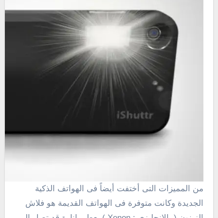
من المميزات التى أختفت أيضاً فى الهواتف الذكية
الجديدة وكانت متوفرة فى الهواتف القديمة هو فلاش
الزينون ( بالإنجليزي : Xenon ) يعطي إنارة قد تصل إلى