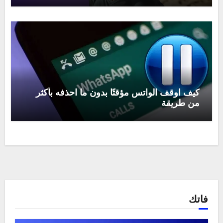
كيف اوقف الواتس مؤقتًا بدون ما احذفه بأكثر
من طريقة
فاتك