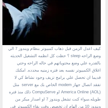
كيف اعدل الزمن قبل ذهاب كمبيوتر بنظام ويندوز 7 الي
وضع الراحه sleep ؟ حظت كل انظمه التشغيل الحديثه
بالقدره علي وضع محتوياتهم في حاله الراحه وحتي
اغلاق الكمبيوتر نفسه بعد فتره زمنيه محدده. امكنك
قديما ان تحصل علي برامج تزيف وجود نشاط كي لا
تفقد اتصال جهاز modem الخاص بك مع server مثل
America Online (AOL) او CompuServe ذلك منذ فتره
طويله.سواء كنت تشغل ويندوز 7 او اصدار مبكر من
ويندوز 10 من الهام ان تخصص وقت بقاء الكمبيوتر في