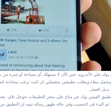
ب 30 ميجابايت في الجهاز ويحمل ببطء ويطلب تطبيقين منفصلين ان كنت ترغب ب
يق الفيس بوك غير متاح علي متجر التطبيقات جوجل بلاي. يجب ا
ثم البدء فى التنصيب وفي جالة ظهور رسالة تنبيه ان التطبيق من