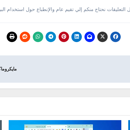
ل التعليقات نحتاج منكم إلي تقيم عام والإنطباع حول استخدام الب
مايكروماكس قماش ab P666