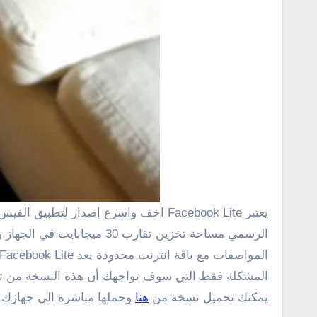
يعتبر Facebook Lite اخف واسرع إصدار لتطبيق الفيس بوك علي الأندرويد حتي الأن لا يستهلك أي مساحة أو شىء من موارد الهاتف , بشكل إقتراضي يحتل تطبيق فيسبوك
الرسمي مساحة تخزين تقار
المواصفات مع باقة انترنت محدودة يعد Facebook Lite بديل افضل.
المشكلة فقط التي سوف تواجهك أن هذه النسخة من تطب
يمكنك تحميل نسخة من
هنا
وحملها مباشرة الي جهازك. 