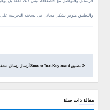
الرسائل والتواصل مع الاصدقاء، ليس ذلك فقط بل يوفر أ
والتطبيق متوفر بشكل مجانى فى نسخته التجريبية على متجر جوجل بلاى، و
تصفّح
تطبيق Secure Text Keyboard أرسال رسائل مشفرة للأندرويد والأيفون
المقالات
مقالة ذات صلة