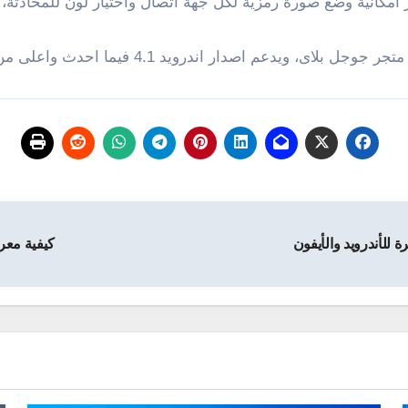
مكانية وضع صورة رمزية لكل جهة أتصال واختيار لون للمحادثة، ف
يدعم اصدار اندرويد 4.1 فيما احدث واعلى من ذلك .
كيفية معر