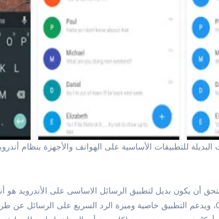
 تطبيق AwSMS والتى تجعله يستحق أن يكون بديل لتطبيق الرسائل الاساسى على الأ
يشبه تصميم تطبيق جوجل ماسنجر Google Messenger، ويدعم التطبيق خاصية وميزة الرد السري