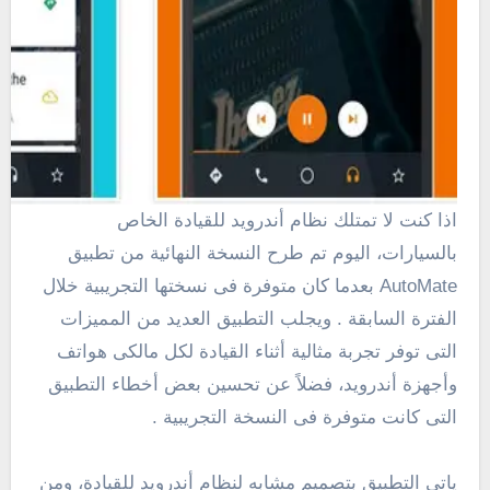
اذا كنت لا تمتلك نظام أندرويد للقيادة الخاص
بالسيارات، اليوم تم طرح النسخة النهائية من تطبيق
AutoMate بعدما كان متوفرة فى نسختها التجريبية خلال
الفترة السابقة . ويجلب التطبيق العديد من المميزات
التى توفر تجربة مثالية أثناء القيادة لكل مالكى هواتف
وأجهزة أندرويد، فضلاً عن تحسين بعض أخطاء التطبيق
التى كانت متوفرة فى النسخة التجريبية .
ياتى التطبيق بتصميم مشابه لنظام أندرويد للقيادة، ومن