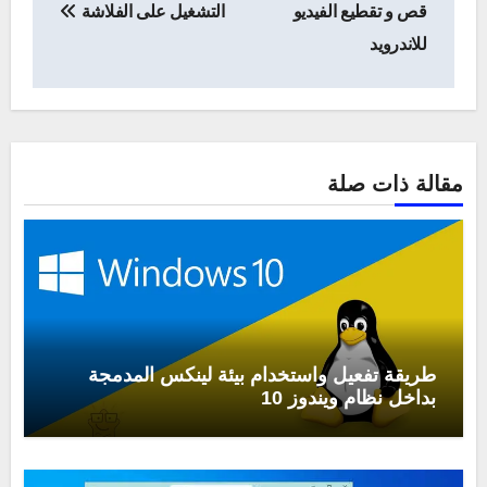
المقالات
قص و تقطيع الفيديو
التشغيل على الفلاشة
للاندرويد
مقالة ذات صلة
طريقة تفعيل واستخدام بيئة لينكس المدمجة
بداخل نظام ويندوز 10