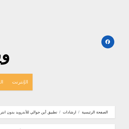
لتجاوز
لى
لمحتوى
وينج
الإنترنت
ال
الصفحة الرئيسية
ارشادات
تطبيق أين جوالي للأندرويد بدون انترنت mobile without Internet