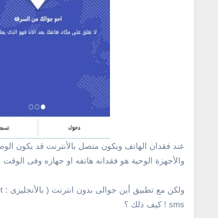
عند فقدان الهاتف ويكون متصل بالأنترنت قد يكون الوصول اليه أمر سهل عن طريق خدمة الجى بى اس gps، لهذا من الأمور المزعجة جداً لجميع مستخدمى الهواتف الذكية
والأجهزة الوحية هو فقدانه هاتفه او جهازه وفى الوقت ن
sms ! كيف ذلك ؟