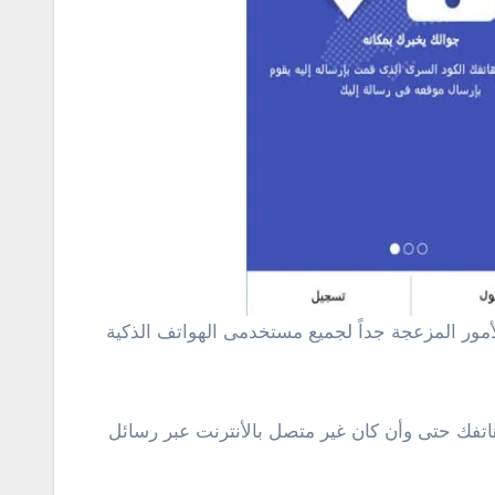
Where mobile witho ) سيكون بأمكانك الحصول على هاتفك حتى وأن كان غير متصل بالأنترنت عبر رسائل