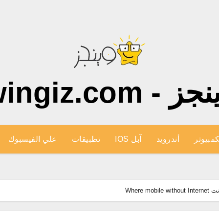
ز - wingiz.com
كمبيوتر
أندرويد
آبل IOS
تطبيقات
علي الفيسبوك
Where 