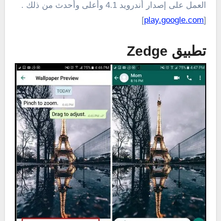
العمل على إصدار أندرويد 4.1 وأعلى وأحدث من ذلك .
]
play.google.com
[
تطبيق Zedge