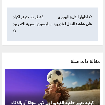
تصفّح
اظهار التاريخ الهجري
3 تطبيقات توفر اكواد
المقالات
على شاشة القفل للاندرويد
سامسونج السرية للاندرويد
مقالة ذات صلة
كيفية تغيير خلفية الفيديو اون لاين مجانًا أو بالذكاء