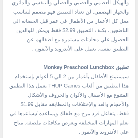
والهيكل العظمي والعصبي والعضلي والتنفسي والدائري
والجهاز الهضمي. لن تعتاد التطبيق فهو مصمم ليتناسب
معل كل الأعمار من الأطفال في عمر قبل الحضانه الي
الناضجين. يكلف التطبيق 2.99$ فقط ويمكن للوالدين
الحصول علي محادثات مستمره مع اطفالهم عن
التطبيق نفسه. يعمل على الأندرويد والآيفون .
تطبيق Monkey Preschool Lunchbox
سيستمتع الأطفال بأعمار بين 2 الي 5 أعوام بإستخدام
هذا التطبيق من ألعاب THUP Games يعمل هذا التطبيق
المتنوع مع الأطفال والألوان والحروف والأشكال
والأحجام والعد والإختلافات والمطابقه مقابل 1.99$
فقط. يتفاعل قرد مرح مع طفلك ويساعده /يساعدها في
تعلم المهارات المختلفه ويعرض مكافئات ملصقه. متاح
علي الأندرويد والآيفون.