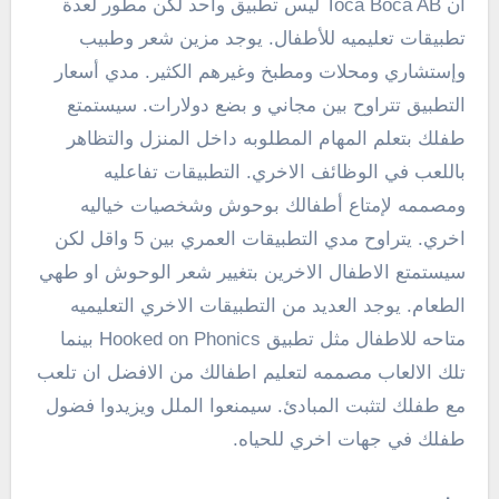
ان Toca Boca AB ليس تطبيق واحد لكن مطور لعدة
تطبيقات تعليميه للأطفال. يوجد مزين شعر وطبيب
وإستشاري ومحلات ومطبخ وغيرهم الكثير. مدي أسعار
التطبيق تتراوح بين مجاني و بضع دولارات. سيستمتع
طفلك بتعلم المهام المطلوبه داخل المنزل والتظاهر
باللعب في الوظائف الاخري. التطبيقات تفاعليه
ومصممه لإمتاع أطفالك بوحوش وشخصيات خياليه
اخري. يتراوح مدي التطبيقات العمري بين 5 واقل لكن
سيستمتع الاطفال الاخرين بتغيير شعر الوحوش او طهي
الطعام. يوجد العديد من التطبيقات الاخري التعليميه
متاحه للاطفال مثل تطبيق Hooked on Phonics بينما
تلك الالعاب مصممه لتعليم اطفالك من الافضل ان تلعب
مع طفلك لتثبت المبادئ. سيمنعوا الملل ويزيدوا فضول
طفلك في جهات اخري للحياه.