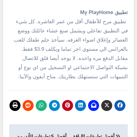
تطبيق My PlayHome
تطبيق مرح للأطفال أقل من عمر العاشره. كل شيء
في التطبيق تفاعلي ويشمل صنع عشاء عائلتك ووضع
العصائر وإغلاق اضواء الغرفه. سيأخذ حلم طفلك للعب
بالعرائس الي مستوي اخر تماما ويكلف 3.9$ فقط.
مقابل الدفع مره واحده. لا يوجد أيضا قلق للاتصال
بشبكة التواصل الاجتماعي او التسجيل من اي نوع أو
التنبيهات التي ستستهلك بطاريتك. متاح آيفون والآيبا.
تصفّح
أفضل تطبيقات اللياقة
أفضل 5 تطبيقات للأندرويد