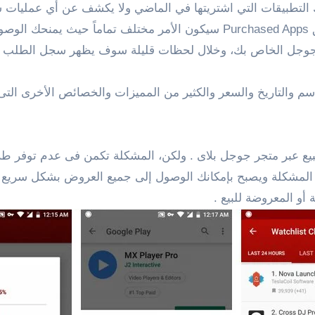
 التطبيقات التي اشتريتها في الماضي ولا يكشف عن أي عمليات
الطلبات أيضًا ولا الكثير من المساعدة . ولكن، مع تطبيق Purchased Apps سيكو
جوجل الخاص بك، وخلال لحظات قليلة سوف يظهر سجل الطلب بأ
والتاريخ والسعر والكثير من المميزات والخصائص الأخرى التى 
يع عبر متجر جوجل بلاى . ولكن، المشكلة تكمن فى عدم توفر طري
ة . ومع تطبيق AppSales ستنتهى هذه المشكلة ويصبح بإمكانك الوصول إلى جميع العرو
أو المعروضة للبيع .