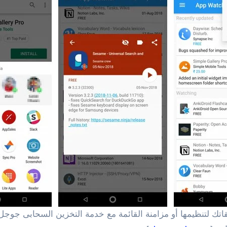
قاتك لتنظيمها أو مزامنة القائمة مع خدمة التخزين السحابى جوج