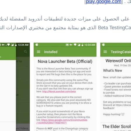
]
play.google.com
ا على الحصول على ميزات جديدة لتطبيقات أندرويد المفضلة لديك أ
إذا كانت الأجابة نعم، يمكنك القيام بهذا مع تطبيق Beta TestingCatalog‏ الذى هو