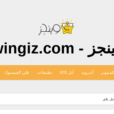
ز - wingiz.com
كمبيوتر
أندرويد
آبل IOS
تطبيقات
علي الفيسبوك
ل بلاي