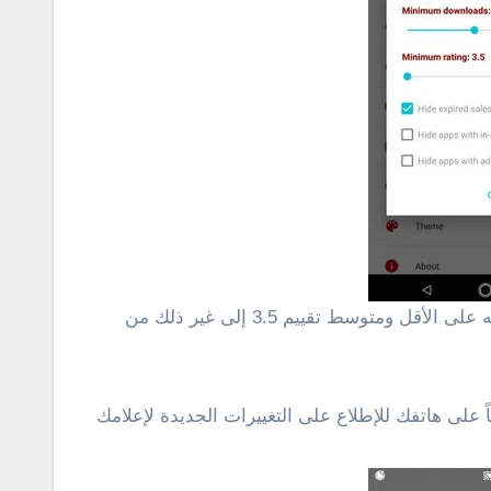
ويقوم التطبيق بشكل افتراضى بعرض التطبيقات مع خصم لا يقل عن 25 في المائة مع عدد تحميلات يصل إلى 100 تحميله على الأقل ومتوسط ​​تقييم 3.5 إلى غير ذلك من
 على هاتفك للإطلاع على التغييرات الجديدة لإعلامك