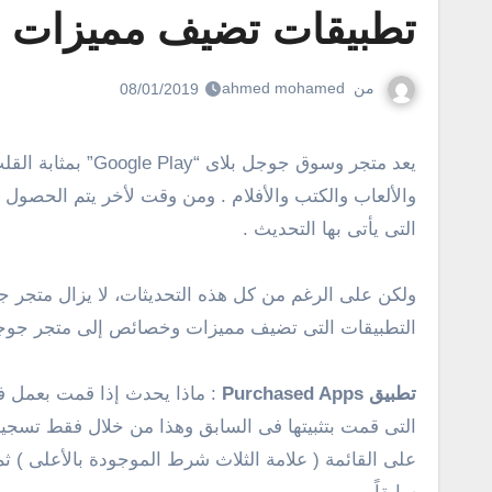
تطبيقات تضيف مميزات إ
من
ahmed mohamed
08/01/2019
يعد متجر وسوق جوجل بلاى “Google Play” بمثابة القلب على الهواتف والأجهزة التى تعمل بنظام تشغيل أندرويد للحصول على التطبيقات والألعاب المجانية وشراء التطبيقات
والألعاب والكتب والأفلام . ومن وقت لأخر يتم الحصول 
التى يأتى بها التحديث .
ولكن على الرغم من كل هذه التحديثات، لا يزال متجر 
التطبيقات التى تضيف مميزات وخصائص إلى متجر جوجل
تطبيق Purchased Apps
: ماذا يحدث إذا قمت بعمل ف
التى قمت بتثبيتها فى السابق وهذا من خلال فقط تسج
على القائمة ( علامة الثلاث شرط الموجودة بالأعلى ) ثم م