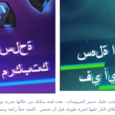
جب عليك تدمير الفيروسات . هذه لعبة يمكنك من خلالها تجربة ن
اق النار عليها لفترة طويلة قبل أن تختفي . اللعبة حقاً رائعة وم