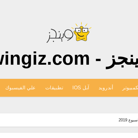
ز - wingiz.com
كمبيوتر
أندرويد
آبل IOS
تطبيقات
علي الفيسبوك
ع 2019