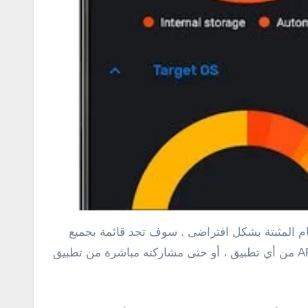
ام المثبتة بشكل افتراضى . سوف تجد قائمة بجميع
التطبيقات، سواء كانت تطبيقات المستخدم أو النظام . الشىء الرائع فى هذا التطبيق انه يوفر إمكانية استخراج ملف APK من أي تطبيق ، أو حتى مشاركته مباشرة من تطبيق