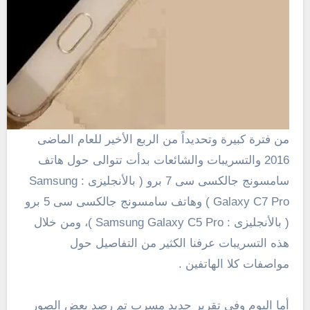
من فترة كبيرة وتحديداً من الربع الأخير للعام الماضى
2016 والتسريبات والشائعات بدأت تتوالى حول هاتف
سامسونج جالكسى سى 7 برو ( بالأنجليزى : Samsung
Galaxy C7 Pro ) وهاتف سامسونج جالكسى سى 5 برو
( بالأنجليزى : Samsung Galaxy C5 Pro )، ومن خلال
هذه التسريبات عرفنا الكثير من التفاصيل حول
مواصفات كلا الهاتفين .
أما اليوم وفى تقرير جديد مسرب تم رصد بعض الصور