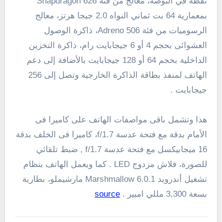
نقطة في البوصة، معالج من فئة Snapdragon 626
بمعمارية 64 بت ثماني النواه 2.0 جيجا هرتز، معالج
الرسوميات من فئة Adreno 506، ذاكرة الوصول
العشوائى بحجم 4 أو 6 جيجابايت رام، ذاكرة التخزين
الداخلية بحجم 64 أو 128 جيجابايت بالأضافة إلى دعم
الهاتف لمنفذ بطاقة الذاكرة الخارجية وتصل إلى 256
جيجابايت .
هذا وتشمل باقى مواصفات الهاتف على كاميرا فى
الأمام بدقة مع فتحة عدسة f/1.7، كاميرا فى الخلف بدقة
16 ميجابيكسل مع فتحة عدسة f/1.7 , ضبط تلقائي
للصورة، فلاش مزدوج LED . كما ويعمل الهاتف بنظام
تشغيل أندرويد 6.0.1 Marshmallow مارشيملو، بطارية
بسعة 3,300 مللي امبير .
source