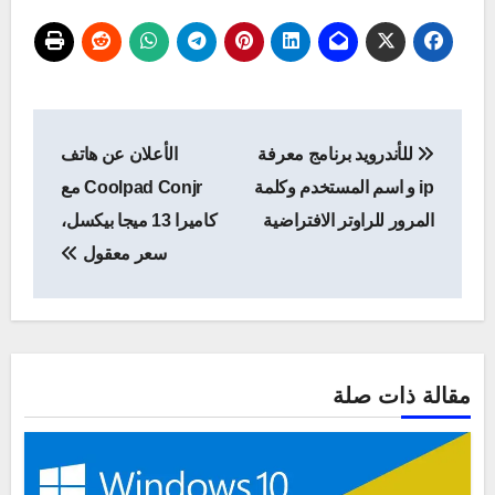
تصفّح
للأندرويد برنامج معرفة
الأعلان عن هاتف
المقالات
ip و اسم المستخدم وكلمة
Coolpad Conjr مع
المرور للراوتر الافتراضية
كاميرا 13 ميجا بيكسل،
سعر معقول
مقالة ذات صلة