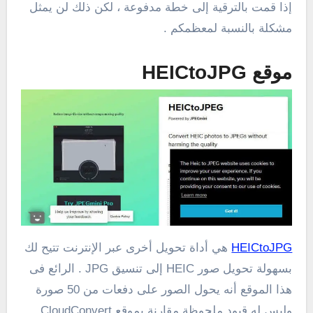
إذا قمت بالترقية إلى خطة مدفوعة ، لكن ذلك لن يمثل
مشكلة بالنسبة لمعظمكم .
موقع HEICtoJPG
HEICtoJPG
هي أداة تحويل أخرى عبر الإنترنت تتيح لك
بسهولة تحويل صور HEIC إلى تنسيق JPG . الرائع فى
هذا الموقع أنه يحول الصور على دفعات من 50 صورة
وليس له قيود ملحوظة مقارنة بموقع CloudConvert.