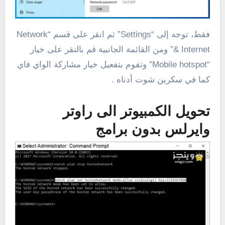
فقط، توجه إلى “Settings” ثم انقر على قسم “Network
& Internet” ومن القائمة الجانبية قم بالنقر على خيار
“Mobile hotspot” وتقوم بتفعيل خيار مشاركة الواي فاي
كما في سكرين شوت أدناه .
تحويل الكمبيوتر الى راوتر
وايرلس بدون برامج