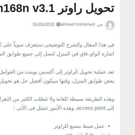
تحويل راوتر we h168n v3.1 إلى نقطة وصول [اكسس بوينت]
من
ahmed mohamed
05/05/2020
فى هذا المقال والشرح التوضيحى سنتعرف سوياً على كيفية تحويل الراوتر “ZTE H168N v3.1” الى نقطة وصول أو تحويل الراوتر إلى اكسس بوينت بحيث تتمكن من تقوية
اشارة الواي فاي في المنزل لتصل إلى جميع طوابق المن
تعد عملية تحويل الراوتر إلى أكسس بوينت من العوامل 
بعض طوابق المنزل، وقتها سيكون أفضل حل هو تحويل ال
وهذه الطريقة بسيطة للغاية ولا تتطلب الكثير من النقرا
إلى access point، وهذه الأمور تتمثل فى الأتى :
عمل ضبط مصنع للراوتر