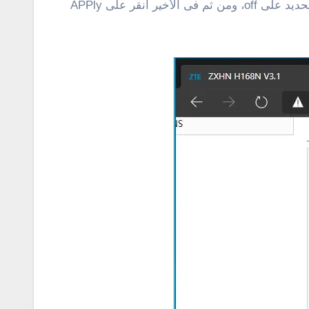
لا تقوم بحفظ التغييرات بعد تغيير الاى بى، حيث يمكنك من نفس الشاشة ايقاف dhcp فى الراوتر الخاص بك من خلال التحديد على off، ومن ثم فى الأخير أنقر على APPly