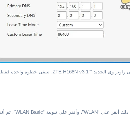
الأن وبهذه الخطوات تم تغيير الاى بى وإيقاف DHCP فى 