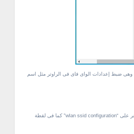
راوتر وى الجديد “ZTE H168N v3.1″، تتبقى خطوة واحدة فقط وهى ضبط إعدادات الواى فاى فى الراوتر مثل اسم
من شاشة الإعدادات أنقر على “local network”، ثم بعد ذلك أنقر على “WLAN”، وأنقر على تبويبة “WLAN Basic”، ثم أنقر على “wlan ssid configuration” كما فى لقطة