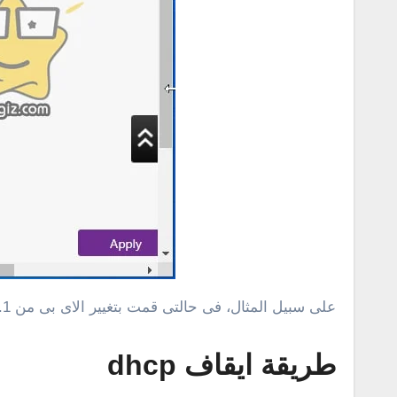
على سبيل المثال، فى حالتى قمت بتغيير الاى بى من 192.168.1.1 إلى 192.168.1.2 كما فى سكرين شوت أعلاه .
طريقة ايقاف dhcp