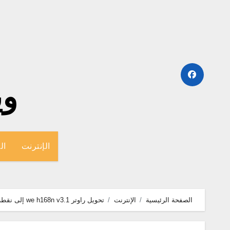
لتجاوز
لى
لمحتوى
وينج
الإنترنت
ال
الصفحة الرئيسية
الإنترنت
تحويل راوتر we h168n v3.1 إلى نقطة وصول [اكسس بوينت]