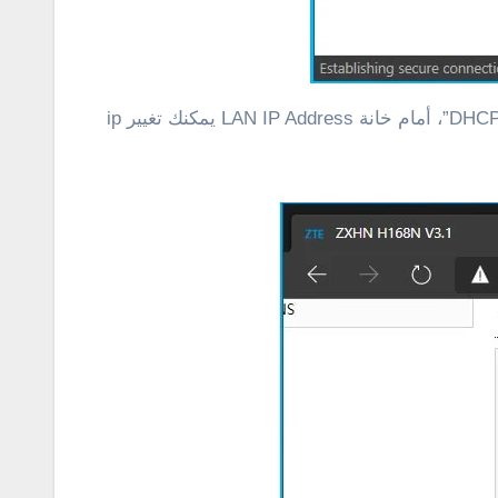
بعد الدخول إلى صفحة إعدادات الراوتر، أنقر على “Local Network”، ثم أنقر على LAN، مرر لاسفل وأنقر على “DHCP server”، أمام خانة LAN IP Address يمكنك تغيير ip